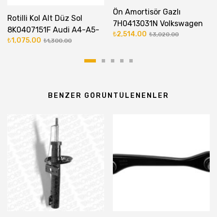
Ön Amortisör Gazlı
Rotilli Kol Alt Düz Sol
7H0413031N Volkswagen
8K0407151F Audi A4-A5-
₺
2,514.00
Transporter T5- T6
₺
3,020.00
₺
1,075.00
A6-A7-Q5
₺
1,300.00
BENZER GÖRÜNTÜLENENLER