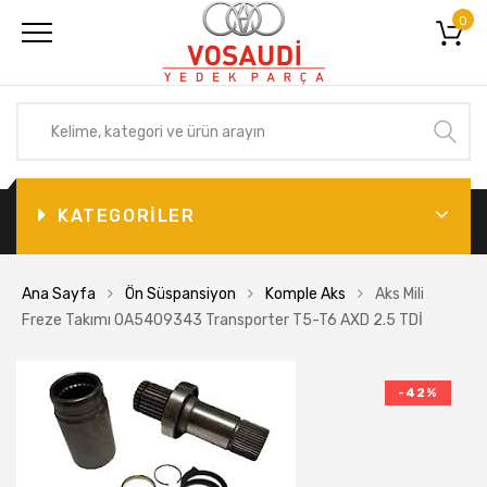
0
KATEGORİLER
Ana Sayfa
Ön Süspansiyon
Komple Aks
Aks Mili
Freze Takımı 0A5409343 Transporter T5-T6 AXD 2.5 TDİ
-42%