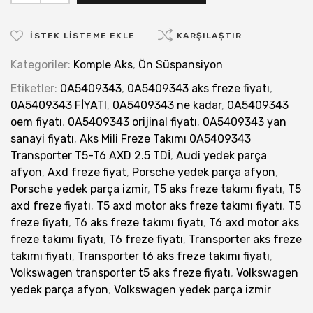
İSTEK LISTEME EKLE
KARŞILAŞTIR
Kategoriler:
Komple Aks
,
Ön Süspansiyon
Etiketler:
0A5409343
,
0A5409343 aks freze fiyatı
,
0A5409343 FİYATI
,
0A5409343 ne kadar
,
0A5409343
oem fiyatı
,
0A5409343 orijinal fiyatı
,
0A5409343 yan
sanayi fiyatı
,
Aks Mili Freze Takımı 0A5409343
Transporter T5-T6 AXD 2.5 TDİ
,
Audi yedek parça
afyon
,
Axd freze fiyat
,
Porsche yedek parça afyon
,
Porsche yedek parça izmir
,
T5 aks freze takımı fiyatı
,
T5
axd freze fiyatı
,
T5 axd motor aks freze takımı fiyatı
,
T5
freze fiyatı
,
T6 aks freze takımı fiyatı
,
T6 axd motor aks
freze takımı fiyatı
,
T6 freze fiyatı
,
Transporter aks freze
takımı fiyatı
,
Transporter t6 aks freze takımı fiyatı
,
Volkswagen transporter t5 aks freze fiyatı
,
Volkswagen
yedek parça afyon
,
Volkswagen yedek parça izmir